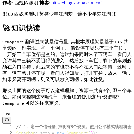
作者
: 西魏陶渊明
博客
:
https://blog.springlearn.cn/
!!! tip 西魏陶渊明 莫笑少年江湖梦，谁不少年梦江湖 !!!
🚀 知识快读
翻译过来就是信号量, 其根本原理就是基于
共
Semaphore
CAS
享锁的一种实现。举一个例子。 假设停车场只有三个车位，
一开始三个车位都是空的。这时如果同时来了五辆车，看门人
允许其中三辆不受阻碍的进入，然后放下车拦，剩下的车则必
须在入口等待，此后来的车也都不得不在入口处等待。这时，
有一辆车离开停车场，看门人得知后，打开车拦，放入一辆，
如果又离开两辆，则又可以放入两辆，如此往复。
那么上面的这个例子可以这样理解，资源一共有3个, 即三个车
位。如何来控制这5辆汽车，来合理的使用这3个资源呢?
可以这样来定义。
Semaphore
java
1
// 1. 定一个信号量,声明有3个资源。使用公平模式线程将
2
Semaphore
 semp 
=
new
Semaphore
(
3
)
;