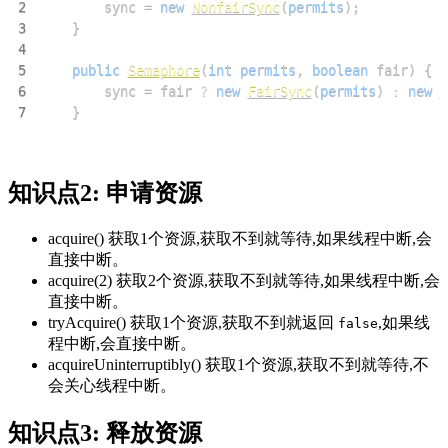
2
        sync 
=
new
NonfairSync
(
permits
)
;
3
}
4
5
public
Semaphore
(
int
permits
,
boolean
 fair
)
{
6
        sync 
=
 fair 
?
new
FairSync
(
permits
)
:
new
N
7
}
知识点2: 申请资源
acquire() 获取1个资源,获取不到就等待,如果线程中断,会
直接中断。
acquire(2) 获取2个资源,获取不到就等待,如果线程中断,会
直接中断。
tryAcquire() 获取1个资源,获取不到就返回
,如果线
false
程中断,会直接中断。
acquireUninterruptibly() 获取1个资源,获取不到就等待,不
会关心线程中断。
知识点3: 释放资源