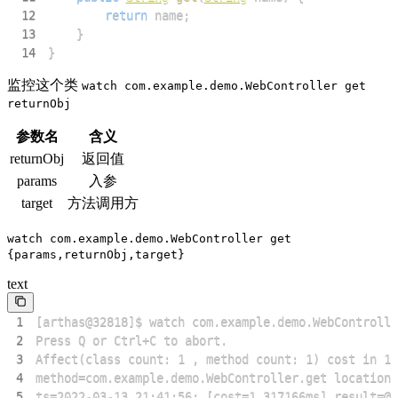
12
return
 name
;
13
}
14
}
监控这个类
watch com.example.demo.WebController get
returnObj
参数名
含义
returnObj
返回值
params
入参
target
方法调用方
watch com.example.demo.WebController get
{params,returnObj,target}
text
1
2
3
4
5