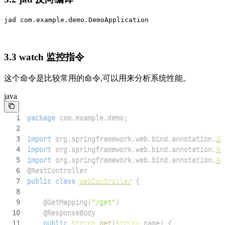
jad com.example.demo.DemoApplication
3.3 watch 监控指令
这个命令是比较常用的命令,可以用来分析系统性能。
java
1
package
com
.
example
.
demo
;
2
3
import
org
.
springframework
.
web
.
bind
.
annotation
.
Ge
4
import
org
.
springframework
.
web
.
bind
.
annotation
.
Re
5
import
org
.
springframework
.
web
.
bind
.
annotation
.
Re
6
@RestController
7
public
class
WebController
{
8
9
@GetMapping
(
"/get"
)
10
@ResponseBody
11
public
String
get
(
String
 name
)
{