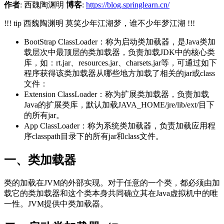
作者
: 西魏陶渊明
博客
:
https://blog.springlearn.cn/
!!! tip 西魏陶渊明 莫笑少年江湖梦，谁不少年梦江湖 !!!
BootStrap ClassLoader：称为启动类加载器，是Java类加
载层次中最顶层的类加载器，负责加载JDK中的核心类
库，如：rt.jar、resources.jar、charsets.jar等，可通过如下
程序获得该类加载器从哪些地方加载了相关的jar或class
文件：
Extension ClassLoader：称为扩展类加载器，负责加载
Java的扩展类库，默认加载JAVA_HOME/jre/lib/ext/目下
的所有jar。
App ClassLoader：称为系统类加载器，负责加载应用程
序classpath目录下的所有jar和class文件。
一、类加载器
类的加载在JVM的外部实现。对于任意的一个类，都必须由加
载它的类加载器和这个类本身共同确立其在Java虚拟机中的唯
一性。JVM提供中类加载器。