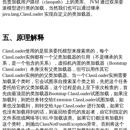
负责加载用户路径（classpath）上的类库。 JVM 通过双亲委
派模型进行类的加载，当然我们也可以通过继承
java.lang.ClassLoader 实现自定义的类加载器。
五、原理解释
ClassLoader使用的是双亲委托模型来搜索类的，每个
ClassLoader实例都有一个父类加载器的引用（不是继承的关
系，是一个包含的关系），虚拟机内置的类加载器（Bootstrap
ClassLoader）本身没有父类加载器，但可以用作其它
ClassLoader实例的的父类加载器。当一个ClassLoader实例需要
加载某个类时，它会试图亲自搜索某个类之前，先把这个任务
委托给它的父类加载器，这个过程是由上至下依次检查的，首
先由最顶层的类加载器Bootstrap ClassLoader试图加载，如果没
加载到，则把任务转交给Extension ClassLoader试图加载，如
果也没加载到，则转交给App ClassLoader 进行加载，如果它
也没有加载得到的话，则返回给委托的发起者，由它到指定的
文件系统或网络等URL中加载该类。如果它们都没有加载到
这个类时，则抛出ClassNotFoundException异常。否则将这个