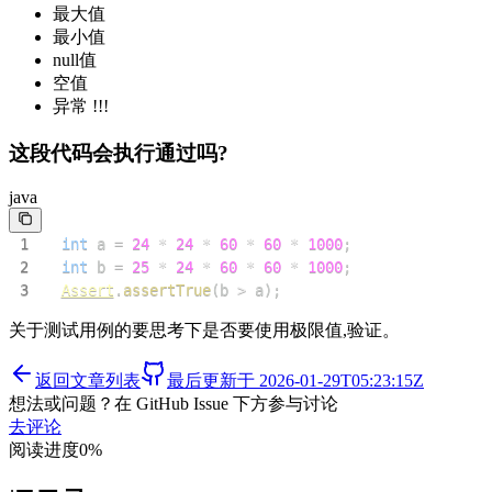
最大值
最小值
null值
空值
异常 !!!
这段代码会执行通过吗?
java
1
int
 a 
=
24
*
24
*
60
*
60
*
1000
;
2
int
 b 
=
25
*
24
*
60
*
60
*
1000
;
3
Assert
.
assertTrue
(
b 
>
 a
)
;
关于测试用例的要思考下是否要使用极限值,验证。
返回文章列表
最后更新于
2026-01-29T05:23:15Z
想法或问题？在 GitHub Issue 下方参与讨论
去评论
阅读进度
0
%