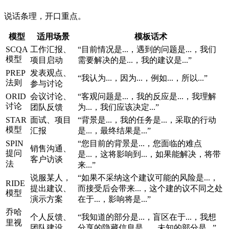
说话条理，开口重点。
模型
适用场景
模板话术
SCQA
工作汇报、
“目前情况是...，遇到的问题是...，我们
模型
项目启动
需要解决的是...，我的建议是...”
PREP
发表观点、
“我认为...，因为...，例如...，所以...”
法则
参与讨论
ORID
会议讨论、
“客观问题是...，我的反应是...，我理解
讨论
团队反馈
为...，我们应该决定...”
STAR
面试、项目
“背景是...，我的任务是...，采取的行动
模型
汇报
是...，最终结果是...”
SPIN
“您目前的背景是...，您面临的难点
销售沟通、
提问
是...，这将影响到...，如果能解决，将带
客户访谈
法
来...”
说服某人，
“如果不采纳这个建议可能的风险是...，
RIDE
提出建议、
而接受后会带来...，这个建的议不同之处
模型
演示方案
在于...，影响将是...”
乔哈
个人反馈、
“我知道的部分是...，盲区在于...，我想
里视
团队建设
分享的隐藏信息是...，未知的部分是...”