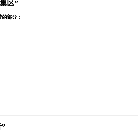
集区”
苦的部分
：
”