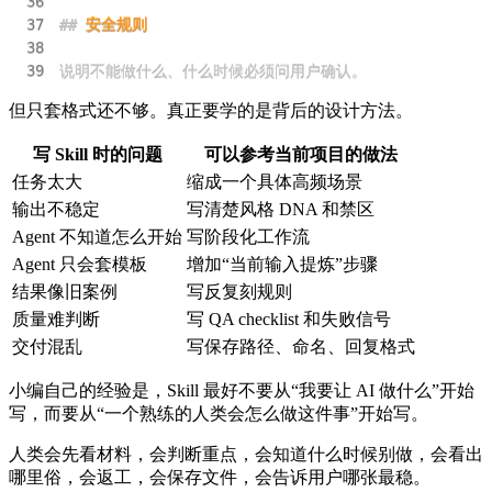
36
37
##
 安全规则
38
39
说明不能做什么、什么时候必须问用户确认。
但只套格式还不够。真正要学的是背后的设计方法。
写 Skill 时的问题
可以参考当前项目的做法
任务太大
缩成一个具体高频场景
输出不稳定
写清楚风格 DNA 和禁区
Agent 不知道怎么开始
写阶段化工作流
Agent 只会套模板
增加“当前输入提炼”步骤
结果像旧案例
写反复刻规则
质量难判断
写 QA checklist 和失败信号
交付混乱
写保存路径、命名、回复格式
小编自己的经验是，Skill 最好不要从“我要让 AI 做什么”开始
写，而要从“一个熟练的人类会怎么做这件事”开始写。
人类会先看材料，会判断重点，会知道什么时候别做，会看出
哪里俗，会返工，会保存文件，会告诉用户哪张最稳。