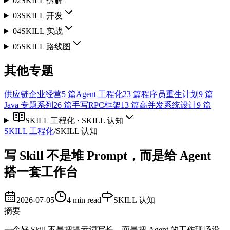
02
SKILL 拆解
03
SKILL 开发
04
SKILL 实战
05
SKILL 路线图
其他专题
供应链企业经营
5
篇
Agent 工程化
23
篇
程序员重生计划
9
篇
Java 专题系列
26
篇
手写RPC框架
13
篇
高并发系统设计
9
篇
SKILL 工程化
·
SKILL 认知
SKILL 工程化
/
SKILL 认知
写 Skill 不是堆 Prompt，而是给 Agent
搭一套工作台
2026-07-05
4 min read
SKILL 认知
摘要
一个好 Skill 不是把提示词写长，而是把 Agent 的工作现场设