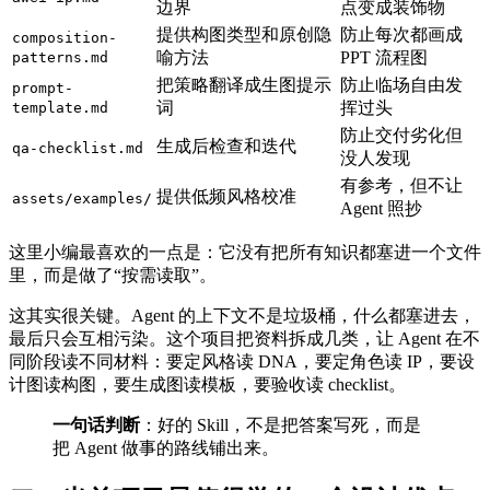
边界
点变成装饰物
提供构图类型和原创隐
防止每次都画成
composition-
喻方法
PPT 流程图
patterns.md
把策略翻译成生图提示
防止临场自由发
prompt-
词
挥过头
template.md
防止交付劣化但
生成后检查和迭代
qa-checklist.md
没人发现
有参考，但不让
提供低频风格校准
assets/examples/
Agent 照抄
这里小编最喜欢的一点是：它没有把所有知识都塞进一个文件
里，而是做了“按需读取”。
这其实很关键。Agent 的上下文不是垃圾桶，什么都塞进去，
最后只会互相污染。这个项目把资料拆成几类，让 Agent 在不
同阶段读不同材料：要定风格读 DNA，要定角色读 IP，要设
计图读构图，要生成图读模板，要验收读 checklist。
一句话判断
：好的 Skill，不是把答案写死，而是
把 Agent 做事的路线铺出来。