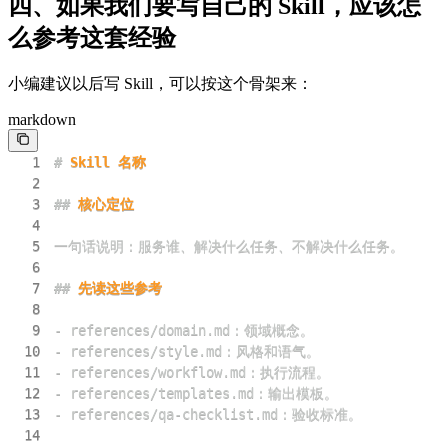
四、如果我们要写自己的 Skill，应该怎
么参考这套经验
小编建议以后写 Skill，可以按这个骨架来：
markdown
1
#
 Skill 名称
2
3
##
 核心定位
4
5
6
7
##
 先读这些参考
8
9
-
10
-
11
-
12
-
13
-
14