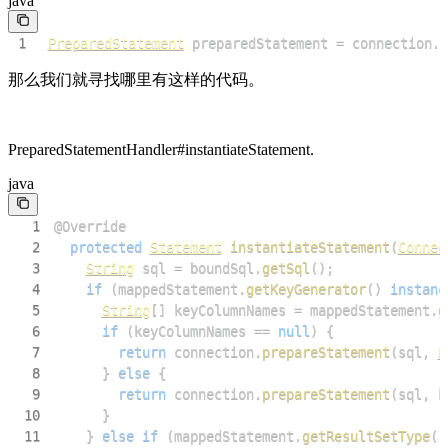
java
1
PreparedStatement
 preparedStatement 
=
 connection
.
p
那么我们就寻找哪里有这样的代码。
PreparedStatementHandler#instantiateStatement.
java
1
@Override
2
protected
Statement
instantiateStatement
(
Connec
3
String
 sql 
=
 boundSql
.
getSql
(
)
;
4
if
(
mappedStatement
.
getKeyGenerator
(
)
instanc
5
String
[
]
 keyColumnNames 
=
 mappedStatement
.
g
6
if
(
keyColumnNames 
==
null
)
{
7
return
 connection
.
prepareStatement
(
sql
,
P
8
}
else
{
9
return
 connection
.
prepareStatement
(
sql
,
 k
10
}
11
}
else
if
(
mappedStatement
.
getResultSetType
(
)