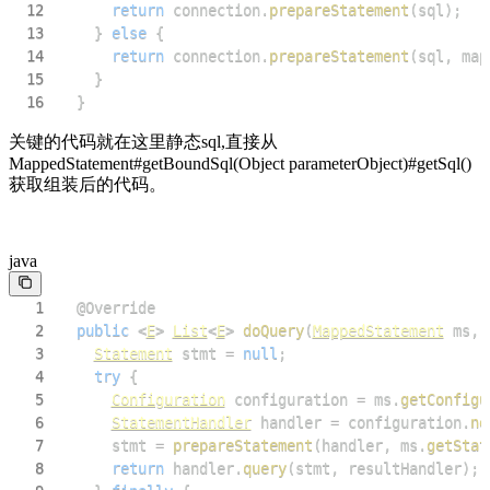
12
return
 connection
.
prepareStatement
(
sql
)
;
13
}
else
{
14
return
 connection
.
prepareStatement
(
sql
,
 map
15
}
16
}
关键的代码就在这里静态sql,直接从
MappedStatement#getBoundSql(Object parameterObject)#getSql()
获取组装后的代码。
java
1
@Override
2
public
<
E
>
List
<
E
>
doQuery
(
MappedStatement
 ms
,
3
Statement
 stmt 
=
null
;
4
try
{
5
Configuration
 configuration 
=
 ms
.
getConfigu
6
StatementHandler
 handler 
=
 configuration
.
ne
7
      stmt 
=
prepareStatement
(
handler
,
 ms
.
getStat
8
return
 handler
.
query
(
stmt
,
 resultHandler
)
;