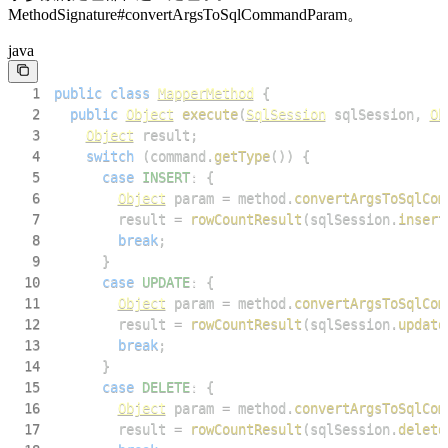
MethodSignature#convertArgsToSqlCommandParam。
java
1
public
class
MapperMethod
{
2
public
Object
execute
(
SqlSession
 sqlSession
,
Ob
3
Object
 result
;
4
switch
(
command
.
getType
(
)
)
{
5
case
INSERT
:
{
6
Object
 param 
=
 method
.
convertArgsToSqlCom
7
        result 
=
rowCountResult
(
sqlSession
.
insert
8
break
;
9
}
10
case
UPDATE
:
{
11
Object
 param 
=
 method
.
convertArgsToSqlCom
12
        result 
=
rowCountResult
(
sqlSession
.
update
13
break
;
14
}
15
case
DELETE
:
{
16
Object
 param 
=
 method
.
convertArgsToSqlCom
17
        result 
=
rowCountResult
(
sqlSession
.
delete