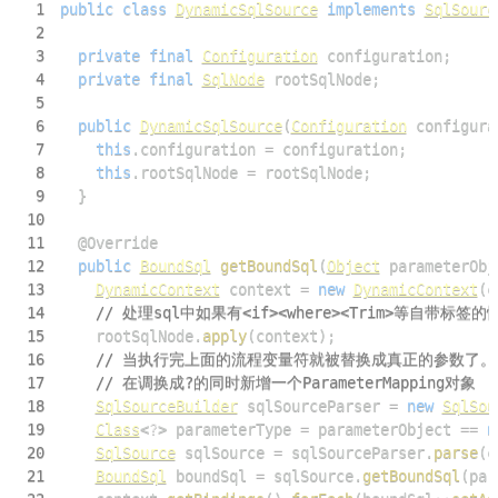
1
public
class
DynamicSqlSource
implements
SqlSourc
2
3
private
final
Configuration
 configuration
;
4
private
final
SqlNode
 rootSqlNode
;
5
6
public
DynamicSqlSource
(
Configuration
 configura
7
this
.
configuration 
=
 configuration
;
8
this
.
rootSqlNode 
=
 rootSqlNode
;
9
}
10
11
@Override
12
public
BoundSql
getBoundSql
(
Object
 parameterObj
13
DynamicContext
 context 
=
new
DynamicContext
(
c
14
// 处理sql中如果有<if><where><Trim>等自
15
    rootSqlNode
.
apply
(
context
)
;
16
// 当执行完上面的流程变量符就被替换成真正的参数了。
17
// 在调换成?的同时新增一个ParameterMapping对象
18
SqlSourceBuilder
 sqlSourceParser 
=
new
SqlSou
19
Class
<
?
>
 parameterType 
=
 parameterObject 
==
n
20
SqlSource
 sqlSource 
=
 sqlSourceParser
.
parse
(
c
21
BoundSql
 boundSql 
=
 sqlSource
.
getBoundSql
(
par