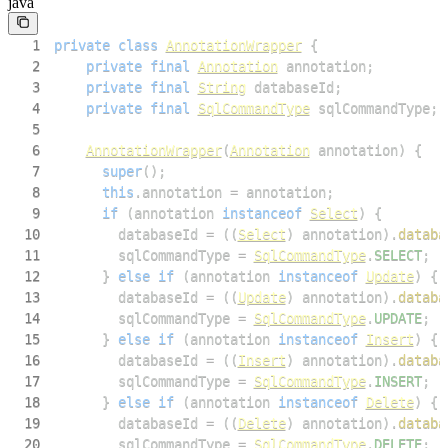
java
1
private
class
AnnotationWrapper
{
2
private
final
Annotation
 annotation
;
3
private
final
String
 databaseId
;
4
private
final
SqlCommandType
 sqlCommandType
;
5
6
AnnotationWrapper
(
Annotation
 annotation
)
{
7
super
(
)
;
8
this
.
annotation 
=
 annotation
;
9
if
(
annotation 
instanceof
Select
)
{
10
        databaseId 
=
(
(
Select
)
 annotation
)
.
databa
11
        sqlCommandType 
=
SqlCommandType
.
SELECT
;
12
}
else
if
(
annotation 
instanceof
Update
)
{
13
        databaseId 
=
(
(
Update
)
 annotation
)
.
databa
14
        sqlCommandType 
=
SqlCommandType
.
UPDATE
;
15
}
else
if
(
annotation 
instanceof
Insert
)
{
16
        databaseId 
=
(
(
Insert
)
 annotation
)
.
databa
17
        sqlCommandType 
=
SqlCommandType
.
INSERT
;
18
}
else
if
(
annotation 
instanceof
Delete
)
{
19
        databaseId 
=
(
(
Delete
)
 annotation
)
.
databa
20
        sqlCommandType 
=
SqlCommandType
.
DELETE
;