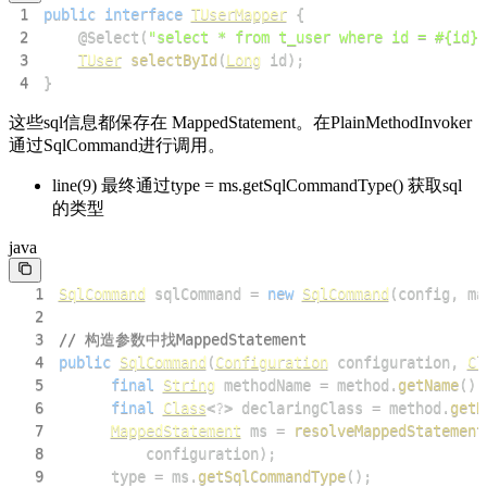
1
public
interface
TUserMapper
{
2
@Select
(
"select * from t_user where id = #{id}"
3
TUser
selectById
(
Long
 id
)
;
4
}
这些sql信息都保存在 MappedStatement。在PlainMethodInvoker
通过SqlCommand进行调用。
line(9) 最终通过type = ms.getSqlCommandType() 获取sql
的类型
java
1
SqlCommand
 sqlCommand 
=
new
SqlCommand
(
config
,
 ma
2
3
// 构造参数中找MappedStatement
4
public
SqlCommand
(
Configuration
 configuration
,
Cl
5
final
String
 methodName 
=
 method
.
getName
(
)
;
6
final
Class
<
?
>
 declaringClass 
=
 method
.
getD
7
MappedStatement
 ms 
=
resolveMappedStatement
8
          configuration
)
;
9
      type 
=
 ms
.
getSqlCommandType
(
)
;