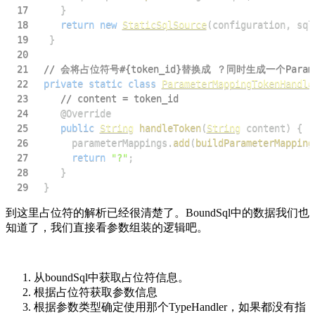
17
}
18
return
new
StaticSqlSource
(
configuration
,
 sql
19
}
20
21
// 会将占位符号#{token_id}替换成 ？同时生成一个Parame
22
private
static
class
ParameterMappingTokenHandle
23
// content = token_id
24
@Override
25
public
String
handleToken
(
String
 content
)
{
26
      parameterMappings
.
add
(
buildParameterMapping
27
return
"?"
;
28
}
29
}
到这里占位符的解析已经很清楚了。BoundSql中的数据我们也
知道了，我们直接看参数组装的逻辑吧。
从boundSql中获取占位符信息。
根据占位符获取参数信息
根据参数类型确定使用那个TypeHandler，如果都没有指