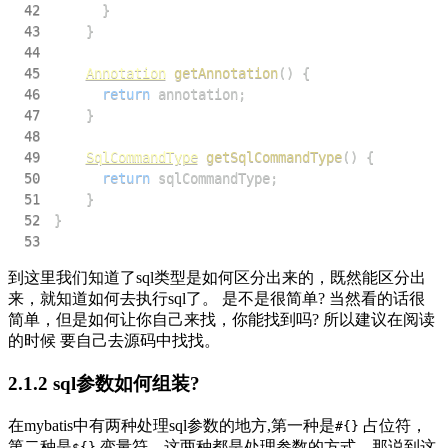
42
}
43
}
44
45
Annotation
getAnnotation
(
)
{
46
return
 annotation
;
47
}
48
49
SqlCommandType
getSqlCommandType
(
)
{
50
return
 sqlCommandType
;
51
}
52
}
53
到这里我们知道了sql类型是如何区分出来的，既然能区分出
来，就知道如何去执行sql了。 是不是很简单? 当然看的话很
简单，但是如何让你自己来找，你能找到吗? 所以建议在阅读
的时候 要自己去源码中找找。
2.1.2 sql参数如何组装?
在mybatis中有两种处理sql参数的地方,第一种是
占位符，
#{}
第二种是
变量符。这两种都是处理参数的方式。那说到这
${}