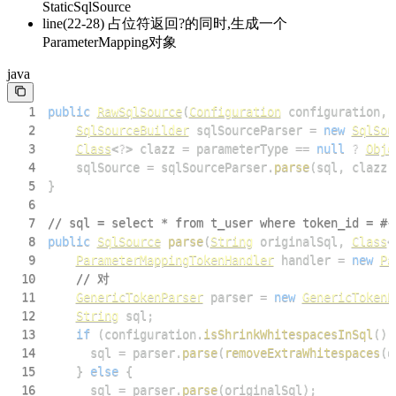
StaticSqlSource
line(22-28) 占位符返回?的同时,生成一个
ParameterMapping对象
java
1
public
RawSqlSource
(
Configuration
 configuration
,
2
SqlSourceBuilder
 sqlSourceParser 
=
new
SqlSou
3
Class
<
?
>
 clazz 
=
 parameterType 
==
null
?
Obje
4
    sqlSource 
=
 sqlSourceParser
.
parse
(
sql
,
 clazz
,
5
}
6
7
// sql = select * from t_user where token_id = #{
8
public
SqlSource
parse
(
String
 originalSql
,
Class
<
9
ParameterMappingTokenHandler
 handler 
=
new
Pa
10
// 对
11
GenericTokenParser
 parser 
=
new
GenericTokenP
12
String
 sql
;
13
if
(
configuration
.
isShrinkWhitespacesInSql
(
)
)
14
      sql 
=
 parser
.
parse
(
removeExtraWhitespaces
(
o
15
}
else
{
16
      sql 
=
 parser
.
parse
(
originalSql
)
;