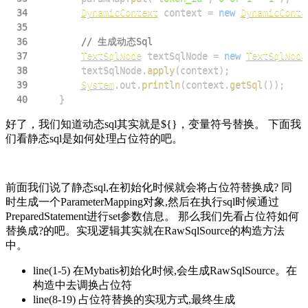
34
DynamicContext
 context 
=
new
DynamicConte
35
36
// 生成动态Sql
37
TextSqlNode
 textSqlNode 
=
new
TextSqlNode
38
        textSqlNode
.
apply
(
context
)
;
39
System
.
out
.
println
(
context
.
getSql
(
)
)
;
40
}
好了，我们知道动态sql其实就是${}，变量符号替换。 下面我
们看静态sql是如何处理占位符的吧。
前面我们说了静态sql,在初始化时候就会将占位符替换成? 同
时生成一个ParameterMapping对象,然后在执行sql时候通过
PreparedStatement进行set参数信息。 那么我们先看占位符如何
替换成?的吧。实现逻辑其实就在RawSqlSource的构造方法
中。
line(1-5) 在Mybatis初始化时候,会生成RawSqlSource。在
构造中去调换占位符
line(8-19) 占位符替换的实现方式,最终生成