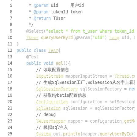
5
     * 
@param
uid
6
     * 
@param
tokenId
7
     * 
@return
8
     */
9
@Select
(
"select * from t_user where token_id 
10
TUser
queryUserById
(
@Param
(
"uid"
)
Long
 uid
,
@
11
}
12
public
class
Test
{
13
@Test
14
public
void
sql
(
)
{
15
// 读取配置信息
16
InputStream
 mapperInputStream 
=
Thread
.
cu
17
// 生成SqlSession工厂,SqlSession从
18
SqlSessionFactory
 sqlSessionFactory 
=
new
19
// 获取Mybatis配置信息
20
Configuration
 configuration 
=
 sqlSessionF
21
SqlSession
 sqlSession 
=
 sqlSessionFactory
22
// debug
23
T4UserMapper
 mapper 
=
 configuration
.
getMa
24
// 模拟sql注入
25
System
.
out
.
println
(
mapper
.
queryUserById
(
3