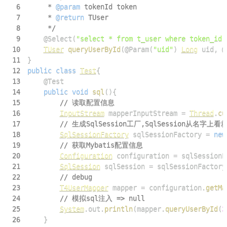
6
     * 
@param
tokenId
7
     * 
@return
8
     */
9
@Select
(
"select * from t_user where token_id 
10
TUser
queryUserById
(
@Param
(
"uid"
)
Long
 uid
,
@
11
}
12
public
class
Test
{
13
@Test
14
public
void
sql
(
)
{
15
// 读取配置信息
16
InputStream
 mapperInputStream 
=
Thread
.
cu
17
// 生成SqlSession工厂,SqlSession从
18
SqlSessionFactory
 sqlSessionFactory 
=
new
19
// 获取Mybatis配置信息
20
Configuration
 configuration 
=
 sqlSessionF
21
SqlSession
 sqlSession 
=
 sqlSessionFactory
22
// debug
23
T4UserMapper
 mapper 
=
 configuration
.
getMa
24
// 模拟sql注入 => null
25
System
.
out
.
println
(
mapper
.
queryUserById
(
3
26
}