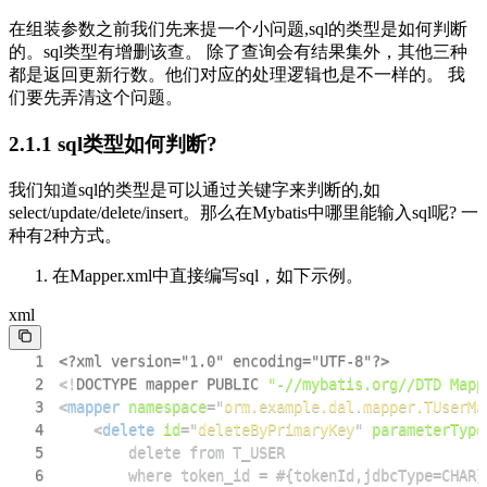
在组装参数之前我们先来提一个小问题,sql的类型是如何判断
的。sql类型有增删该查。 除了查询会有结果集外，其他三种
都是返回更新行数。他们对应的处理逻辑也是不一样的。 我
们要先弄清这个问题。
2.1.1 sql类型如何判断?
我们知道sql的类型是可以通过关键字来判断的,如
select/update/delete/insert。那么在Mybatis中哪里能输入sql呢? 一
种有2种方式。
在Mapper.xml中直接编写sql，如下示例。
xml
1
<?xml version="1.0" encoding="UTF-8"?>
2
<!
DOCTYPE
mapper
PUBLIC
"-//mybatis.org//DTD Mapp
3
<
mapper
namespace
=
"
orm.example.dal.mapper.TUserMa
4
<
delete
id
=
"
deleteByPrimaryKey
"
parameterType
5
6