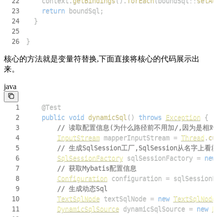
22
    context
.
getBindings
(
)
.
forEach
(
boundSql
::
setAd
23
return
 boundSql
;
24
}
25
26
}
核心的方法就是变量符替换,下面直接将核心的代码展示出
来。
java
1
@Test
2
public
void
dynamicSql
(
)
throws
Exception
{
3
// 读取配置信息(为什么路径前不用加/,因为是相对
4
InputStream
 mapperInputStream 
=
Thread
.
cu
5
// 生成SqlSession工厂,SqlSession从
6
SqlSessionFactory
 sqlSessionFactory 
=
new
7
// 获取Mybatis配置信息
8
Configuration
 configuration 
=
 sqlSessionF
9
// 生成动态Sql
10
TextSqlNode
 textSqlNode 
=
new
TextSqlNode
11
DynamicSqlSource
 dynamicSqlSource 
=
new
D