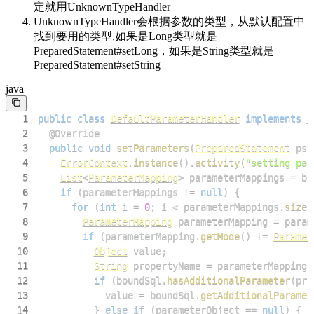
定就用UnknownTypeHandler
UnknownTypeHandler会根据参数的类型，从默认配置中
找到要用的类型,如果是Long类型就是
PreparedStatement#setLong，如果是String类型就是
PreparedStatement#setString
java
1
public
class
DefaultParameterHandler
implements
P
2
@Override
3
public
void
setParameters
(
PreparedStatement
 ps
)
4
ErrorContext
.
instance
(
)
.
activity
(
"setting par
5
List
<
ParameterMapping
>
 parameterMappings 
=
 bo
6
if
(
parameterMappings 
!=
null
)
{
7
for
(
int
 i 
=
0
;
 i 
<
 parameterMappings
.
size
(
8
ParameterMapping
 parameterMapping 
=
 param
9
if
(
parameterMapping
.
getMode
(
)
!=
Paramet
10
Object
 value
;
11
String
 propertyName 
=
 parameterMapping
.
12
if
(
boundSql
.
hasAdditionalParameter
(
pro
13
            value 
=
 boundSql
.
getAdditionalParamet
14
}
else
if
(
parameterObject 
==
null
)
{