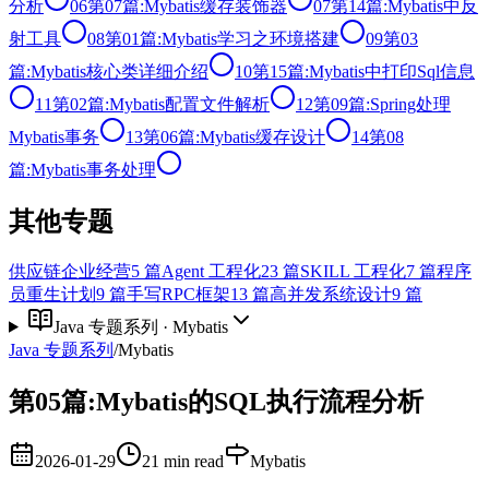
分析
06
第07篇:Mybatis缓存装饰器
07
第14篇:Mybatis中反
射工具
08
第01篇:Mybatis学习之环境搭建
09
第03
篇:Mybatis核心类详细介绍
10
第15篇:Mybatis中打印Sql信息
11
第02篇:Mybatis配置文件解析
12
第09篇:Spring处理
Mybatis事务
13
第06篇:Mybatis缓存设计
14
第08
篇:Mybatis事务处理
其他专题
供应链企业经营
5
篇
Agent 工程化
23
篇
SKILL 工程化
7
篇
程序
员重生计划
9
篇
手写RPC框架
13
篇
高并发系统设计
9
篇
Java 专题系列
·
Mybatis
Java 专题系列
/
Mybatis
第05篇:Mybatis的SQL执行流程分析
2026-01-29
21 min read
Mybatis