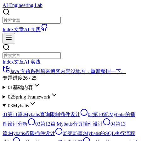
AI Engineering Lab
Index
文章
AI 实践
Index
文章
AI 实践
Java 专题系列
原来博客内容没地方，重新整理一下。
专题进度
26
/
25
01
基础内容
02
Spring Framework
03
Mybatis
01
第11篇:Mybatis查询限制插件设计
02
第10篇:Mybatis的插
件设计分析
03
第12篇:Mybatis分页插件设计
04
第13
篇:Mybatis权限插件设计
05
第05篇:Mybatis的SQL执行流程