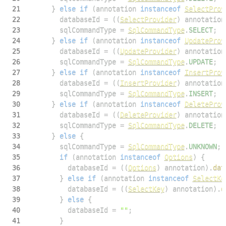
21
}
else
if
(
annotation 
instanceof
SelectProv
22
        databaseId 
=
(
(
SelectProvider
)
 annotation
23
        sqlCommandType 
=
SqlCommandType
.
SELECT
;
24
}
else
if
(
annotation 
instanceof
UpdateProv
25
        databaseId 
=
(
(
UpdateProvider
)
 annotation
26
        sqlCommandType 
=
SqlCommandType
.
UPDATE
;
27
}
else
if
(
annotation 
instanceof
InsertProv
28
        databaseId 
=
(
(
InsertProvider
)
 annotation
29
        sqlCommandType 
=
SqlCommandType
.
INSERT
;
30
}
else
if
(
annotation 
instanceof
DeleteProv
31
        databaseId 
=
(
(
DeleteProvider
)
 annotation
32
        sqlCommandType 
=
SqlCommandType
.
DELETE
;
33
}
else
{
34
        sqlCommandType 
=
SqlCommandType
.
UNKNOWN
;
35
if
(
annotation 
instanceof
Options
)
{
36
          databaseId 
=
(
(
Options
)
 annotation
)
.
dat
37
}
else
if
(
annotation 
instanceof
SelectKe
38
          databaseId 
=
(
(
SelectKey
)
 annotation
)
.
d
39
}
else
{
40
          databaseId 
=
""
;
41
}