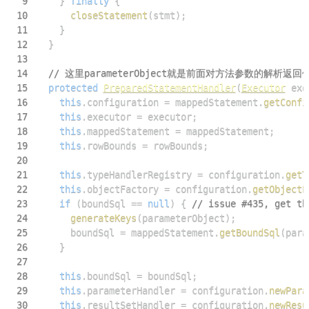
9
}
finally
{
10
closeStatement
(
stmt
)
;
11
}
12
}
13
14
// 这里parameterObject就是前面对方法参数的解析返回值。通过m
15
protected
PreparedStatementHandler
(
Executor
 exe
16
this
.
configuration 
=
 mappedStatement
.
getConfi
17
this
.
executor 
=
 executor
;
18
this
.
mappedStatement 
=
 mappedStatement
;
19
this
.
rowBounds 
=
 rowBounds
;
20
21
this
.
typeHandlerRegistry 
=
 configuration
.
getT
22
this
.
objectFactory 
=
 configuration
.
getObjectF
23
if
(
boundSql 
==
null
)
{
// issue #435, get th
24
generateKeys
(
parameterObject
)
;
25
      boundSql 
=
 mappedStatement
.
getBoundSql
(
para
26
}
27
28
this
.
boundSql 
=
 boundSql
;
29
this
.
parameterHandler 
=
 configuration
.
newPara
30
this
.
resultSetHandler 
=
 configuration
.
newResu