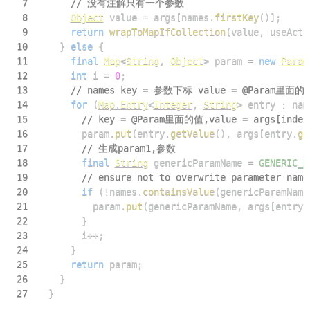
7
// 没有注解只有一个参数
8
Object
 value 
=
 args
[
names
.
firstKey
(
)
]
;
9
return
wrapToMapIfCollection
(
value
,
 useActu
10
}
else
{
11
final
Map
<
String
,
Object
>
 param 
=
new
Param
12
int
 i 
=
0
;
13
// names key = 参数下标 value = @Param里面的
14
for
(
Map
.
Entry
<
Integer
,
String
>
 entry 
:
 nam
15
// key = @Param里面的值,value = args[ind
16
        param
.
put
(
entry
.
getValue
(
)
,
 args
[
entry
.
ge
17
// 生成param1,参数
18
final
String
 genericParamName 
=
GENERIC_N
19
// ensure not to overwrite parameter name
20
if
(
!
names
.
containsValue
(
genericParamName
21
          param
.
put
(
genericParamName
,
 args
[
entry
.
22
}
23
        i
++
;
24
}
25
return
 param
;
26
}
27
}