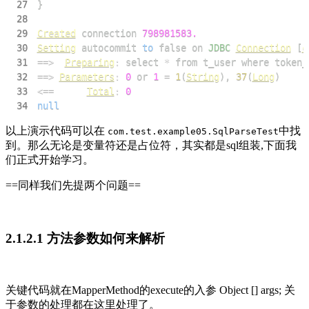
27
}
28
29
Created
 connection 
798981583.
30
Setting
 autocommit 
to
false
 on 
JDBC
Connection
[
c
31
==
>
Preparing
:
 select 
*
 from t_user where token_
32
==
>
Parameters
:
0
 or 
1
=
1
(
String
)
,
37
(
Long
)
33
<=
=
Total
:
0
34
null
以上演示代码可以在
中找
com.test.example05.SqlParseTest
到。那么无论是变量符还是占位符，其实都是sql组装,下面我
们正式开始学习。
==同样我们先提两个问题==
2.1.2.1 方法参数如何来解析
关键代码就在MapperMethod的execute的入参 Object [] args; 关
于参数的处理都在这里处理了。