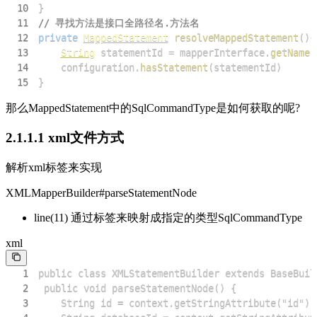
10
}
11
// 寻找方法是接口全路径名.方法名
12
private
MappedStatement
resolveMappedStatement
(
)
{
13
String
 statementId 
=
 mapperInterface
.
getName
(
14
    configuration
.
hasStatement
(
statementId
)
15
}
那么MappedStatement中的SqlCommandType是如何获取的呢?
2.1.1.1 xml文件方式
解析xml标签来实现
XMLMapperBuilder#parseStatementNode
line(11) 通过标签来映射成指定的类型SqlCommandType
xml
1
2
3