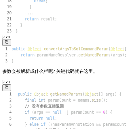
18
break
;
19
}
20
.
.
.
.
21
return
 result
;
22
}
23
}
java
1
public
Object
convertArgsToSqlCommandParam
(
Object
[
]
2
return
 paramNameResolver
.
getNamedParams
(
args
)
;
3
}
参数会被解析成什么样呢? 关键代码就在这里。
java
1
public
Object
getNamedParams
(
Object
[
]
 args
)
{
2
final
int
 paramCount 
=
 names
.
size
(
)
;
3
// 没有参数直接返回
4
if
(
args 
==
null
||
 paramCount 
==
0
)
{
5
return
null
;
6
}
else
if
(
!
hasParamAnnotation 
&&
 paramCount 