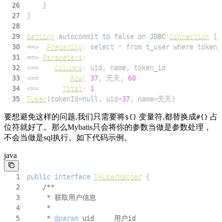
26
}
27
}
28
29
Setting
 autocommit 
to
false
 on 
JDBC
Connection
[
c
30
==
>
Preparing
:
 select 
*
 from t_user where token_
31
==
>
Parameters
:
32
<=
=
Columns
:
 uid
,
 name
,
33
<=
=
Row
:
37
,
 无天
,
60
34
<=
=
Total
:
1
35
TUser
(
tokenId
=
null
,
 uid
=
37
,
 name
=
无天
)
要想避免这样的问题,我们只需要将
变量符,都替换成
占
${}
#{}
位符就好了。那么Mybatis只会将你的参数当做是参数处理，
不会当做是sql执行。如下代码示例。
java
1
public
interface
T4UserMapper
{
2
3
4
5
     * 
@param
uid