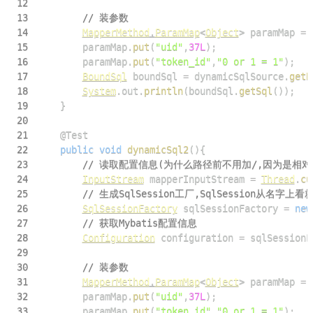
12
13
// 装参数
14
MapperMethod
.
ParamMap
<
Object
>
 paramMap 
=
15
        paramMap
.
put
(
"uid"
,
37L
)
;
16
        paramMap
.
put
(
"token_id"
,
"0 or 1 = 1"
)
;
17
BoundSql
 boundSql 
=
 dynamicSqlSource
.
getB
18
System
.
out
.
println
(
boundSql
.
getSql
(
)
)
;
19
}
20
21
@Test
22
public
void
dynamicSql2
(
)
{
23
// 读取配置信息(为什么路径前不用加/,因为是相对
24
InputStream
 mapperInputStream 
=
Thread
.
cu
25
// 生成SqlSession工厂,SqlSession从
26
SqlSessionFactory
 sqlSessionFactory 
=
new
27
// 获取Mybatis配置信息
28
Configuration
 configuration 
=
 sqlSessionF
29
30
// 装参数
31
MapperMethod
.
ParamMap
<
Object
>
 paramMap 
=
32
        paramMap
.
put
(
"uid"
,
37L
)
;
33
        paramMap
.
put
(
"token_id"
,
"0 or 1 = 1"
)
;