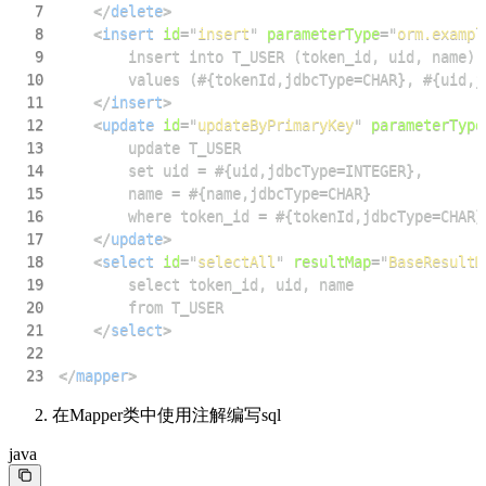
7
</
delete
>
8
<
insert
id
=
"
insert
"
parameterType
=
"
orm.exampl
9
10
11
</
insert
>
12
<
update
id
=
"
updateByPrimaryKey
"
parameterType
13
14
15
16
17
</
update
>
18
<
select
id
=
"
selectAll
"
resultMap
=
"
BaseResultM
19
20
21
</
select
>
22
23
</
mapper
>
在Mapper类中使用注解编写sql
java