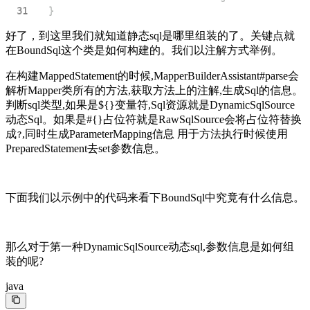
31
}
好了，到这里我们就知道静态sql是哪里组装的了。关键点就
在BoundSql这个类是如何构建的。我们以注解方式举例。
在构建MappedStatement的时候,MapperBuilderAssistant#parse会
解析Mapper类所有的方法,获取方法上的注解,生成Sql的信息。
判断sql类型,如果是${}变量符,Sql资源就是DynamicSqlSource
动态Sql。如果是#{}占位符就是RawSqlSource会将占位符替换
成
,同时生成ParameterMapping信息 用于方法执行时候使用
?
PreparedStatement去set参数信息。
下面我们以示例中的代码来看下BoundSql中究竟有什么信息。
那么对于第一种DynamicSqlSource动态sql,参数信息是如何组
装的呢?
java