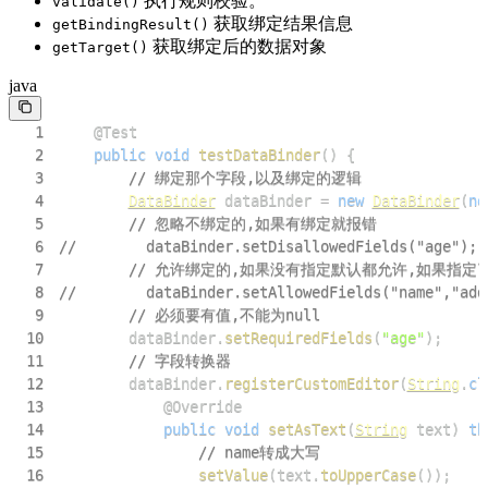
执行规则校验。
validate()
获取绑定结果信息
getBindingResult()
获取绑定后的数据对象
getTarget()
java
1
@Test
2
public
void
testDataBinder
(
)
{
3
// 绑定那个字段,以及绑定的逻辑
4
DataBinder
 dataBinder 
=
new
DataBinder
(
ne
5
// 忽略不绑定的,如果有绑定就报错
6
//        dataBinder.setDisallowedFields("age");
7
// 允许绑定的,如果没有指定默认都允许,如果指定
8
//        dataBinder.setAllowedFields("name","add
9
// 必须要有值,不能为null
10
        dataBinder
.
setRequiredFields
(
"age"
)
;
11
// 字段转换器
12
        dataBinder
.
registerCustomEditor
(
String
.
cl
13
@Override
14
public
void
setAsText
(
String
 text
)
th
15
// name转成大写
16
setValue
(
text
.
toUpperCase
(
)
)
;