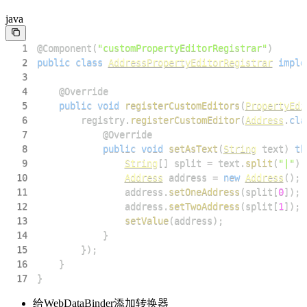
java
1
@Component
(
"customPropertyEditorRegistrar"
)
2
public
class
AddressPropertyEditorRegistrar
imple
3
4
@Override
5
public
void
registerCustomEditors
(
PropertyEdi
6
        registry
.
registerCustomEditor
(
Address
.
cla
7
@Override
8
public
void
setAsText
(
String
 text
)
th
9
String
[
]
 split 
=
 text
.
split
(
"|"
)
;
10
Address
 address 
=
new
Address
(
)
;
11
                address
.
setOneAddress
(
split
[
0
]
)
;
12
                address
.
setTwoAddress
(
split
[
1
]
)
;
13
setValue
(
address
)
;
14
}
15
}
)
;
16
}
17
}
给WebDataBinder添加转换器