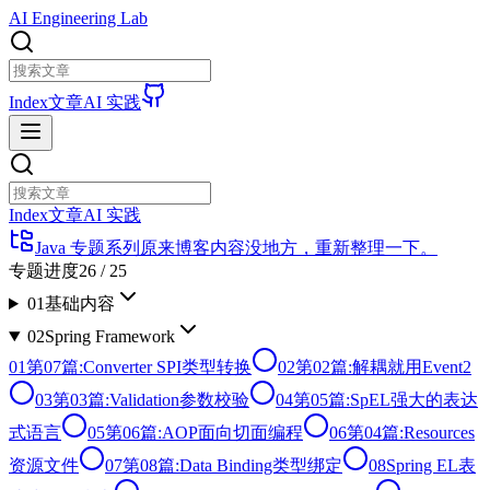
AI Engineering Lab
Index
文章
AI 实践
Index
文章
AI 实践
Java 专题系列
原来博客内容没地方，重新整理一下。
专题进度
26
/
25
01
基础内容
02
Spring Framework
01
第07篇:Converter SPI类型转换
02
第02篇:解耦就用Event2
03
第03篇:Validation参数校验
04
第05篇:SpEL强大的表达
式语言
05
第06篇:AOP面向切面编程
06
第04篇:Resources
资源文件
07
第08篇:Data Binding类型绑定
08
Spring EL表