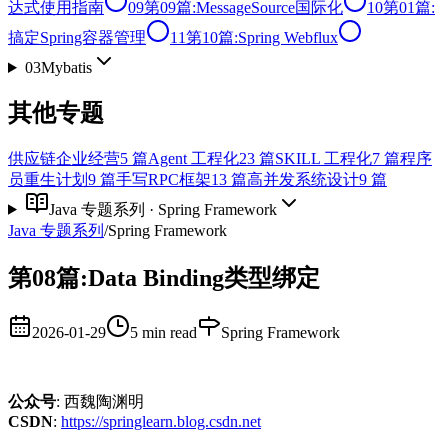
达式使用指南
09
第09篇:MessageSource国际化
10
第01篇:
搞定Spring容器管理
11
第10篇:Spring Webflux
03
Mybatis
其他专题
供应链企业经营
5
篇
Agent 工程化
23
篇
SKILL 工程化
7
篇
程序
员重生计划
9
篇
手写RPC框架
13
篇
高并发系统设计
9
篇
Java 专题系列
·
Spring Framework
Java 专题系列
/
Spring Framework
第08篇:Data Binding类型绑定
2026-01-29
5 min read
Spring Framework
公众号
: 西魏陶渊明
CSDN
:
https://springlearn.blog.csdn.net