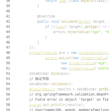
38
return
User
.
class
.
equals
(
clazz
)
;
39
}
40
41
@Override
42
public
void
validate
(
Object
 target
,
E
43
if
(
(
(
User
)
 target
)
.
getAge
(
)
<=
0
44
                    errors
.
rejectValue
(
"age"
,
"年
45
}
46
}
47
}
)
;
48
PropertyValues
 pvs 
=
new
MutablePropertyV
49
Arrays
.
asList
(
new
PropertyValue
(
"
50
new
PropertyValue
(
"age"
,
51
new
PropertyValue
(
"addres
52
        dataBinder
.
bind
(
pvs
)
;
53
// 验证字段
54
        dataBinder
.
validate
(
)
;
55
BindingResult
 results 
=
 dataBinder
.
getBin
56
// org.springframework.validation.BeanPro
57
// Field error in object 'target' on 
58
System
.
out
.
println
(
results
)
;
59
// User(name=JAR, age=0, membersFamily=nu