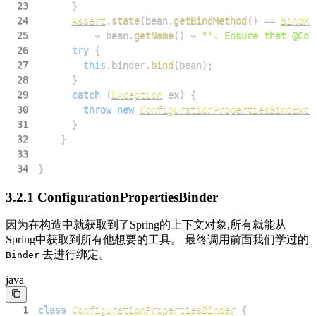
23
}
24
Assert
.
state
(
bean
.
getBindMethod
(
)
==
BindMe
25
+
 bean
.
getName
(
)
+
"'. Ensure that @Con
26
try
{
27
this
.
binder
.
bind
(
bean
)
;
28
}
29
catch
(
Exception
 ex
)
{
30
throw
new
ConfigurationPropertiesBindExce
31
}
32
}
33
34
}
3.2.1 ConfigurationPropertiesBinder
因为在构造中就获取到了Spring的上下文对象,所有就能从
Spring中获取到所有他想要的工具。 最终调用前面我们学过的
去进行绑定。
Binder
java
1
class
ConfigurationPropertiesBinder
{