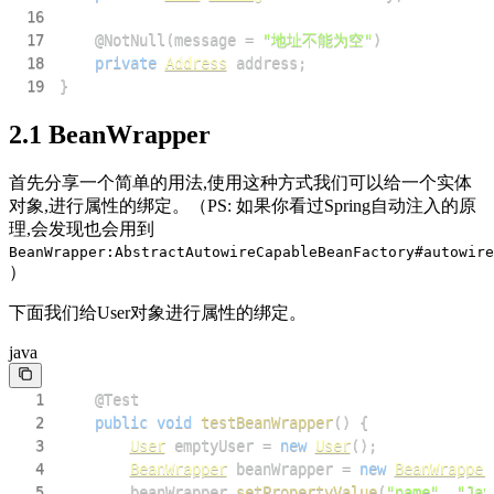
16
17
@NotNull
(
message 
=
"地址不能为空"
)
18
private
Address
 address
;
19
}
2.1 BeanWrapper
首先分享一个简单的用法,使用这种方式我们可以给一个实体
对象,进行属性的绑定。（PS: 如果你看过Spring自动注入的原
理,会发现也会用到
BeanWrapper:AbstractAutowireCapableBeanFactory#autowire
）
下面我们给User对象进行属性的绑定。
java
1
@Test
2
public
void
testBeanWrapper
(
)
{
3
User
 emptyUser 
=
new
User
(
)
;
4
BeanWrapper
 beanWrapper 
=
new
BeanWrapper
5
        beanWrapper
.
setPropertyValue
(
"name"
,
"Jay