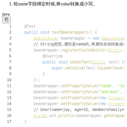
给name字段绑定时候,将value转换成小写。
java
1
@Test
2
public
void
testBeanWrapper2
(
)
{
3
BeanWrapper
 beanWrapper 
=
new
BeanWrapper
4
// String类型,属性是name的,将属性自动转换成
5
        beanWrapper
.
registerCustomEditor
(
String
.
c
6
@Override
7
public
void
setAsText
(
String
 text
)
th
8
super
.
setValue
(
text
.
toLowerCase
(
L
9
}
10
}
)
;
11
        beanWrapper
.
setPropertyValue
(
"name"
,
"Jay
12
        beanWrapper
.
setPropertyValue
(
"address"
,
n
13
        beanWrapper
.
setPropertyValue
(
new
Property
14
        beanWrapper
.
setPropertyValue
(
new
Property
15
// User(name=jay, age=32, membersFamily
16
System
.
out
.
println
(
beanWrapper
.
getWrapped
17
}