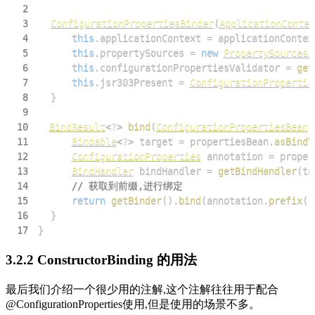
2
3
ConfigurationPropertiesBinder
(
ApplicationContex
4
this
.
applicationContext 
=
 applicationContex
5
this
.
propertySources 
=
new
PropertySourcesD
6
this
.
configurationPropertiesValidator 
=
get
7
this
.
jsr303Present 
=
ConfigurationPropertie
8
}
9
10
BindResult
<
?
>
bind
(
ConfigurationPropertiesBean
 
11
Bindable
<
?
>
 target 
=
 propertiesBean
.
asBindT
12
ConfigurationProperties
 annotation 
=
 proper
13
BindHandler
 bindHandler 
=
getBindHandler
(
ta
14
// 获取到前缀,进行绑定
15
return
getBinder
(
)
.
bind
(
annotation
.
prefix
(
)
16
}
17
}
3.2.2 ConstructorBinding 的用法
最后我们介绍一个很少用的注解,这个注解往往用于配合
@ConfigurationProperties使用,但是使用的场景不多。