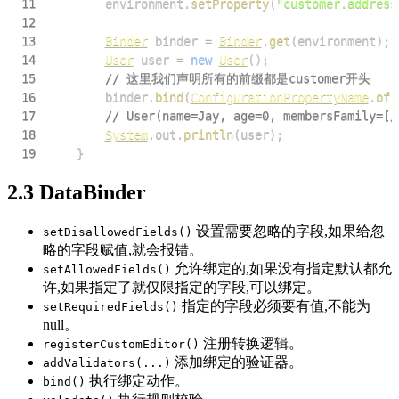
11
        environment
.
setProperty
(
"customer.address
12
13
Binder
 binder 
=
Binder
.
get
(
environment
)
;
14
User
 user 
=
new
User
(
)
;
15
// 这里我们声明所有的前缀都是customer开头
16
        binder
.
bind
(
ConfigurationPropertyName
.
of
(
17
// User(name=Jay, age=0, membersFamil
18
System
.
out
.
println
(
user
)
;
19
}
2.3 DataBinder
设置需要忽略的字段,如果给忽
setDisallowedFields()
略的字段赋值,就会报错。
允许绑定的,如果没有指定默认都允
setAllowedFields()
许,如果指定了就仅限指定的字段,可以绑定。
指定的字段必须要有值,不能为
setRequiredFields()
null。
注册转换逻辑。
registerCustomEditor()
添加绑定的验证器。
addValidators(...)
执行绑定动作。
bind()