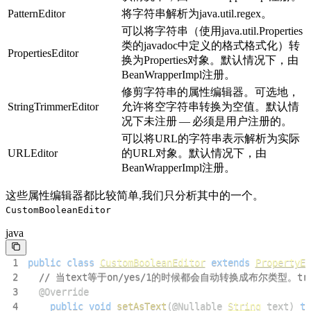
PatternEditor
将字符串解析为java.util.regex。
可以将字符串（使用java.util.Properties
类的javadoc中定义的格式格式化）转
PropertiesEditor
换为Properties对象。默认情况下，由
BeanWrapperImpl注册。
修剪字符串的属性编辑器。可选地，
StringTrimmerEditor
允许将空字符串转换为空值。默认情
况下未注册 — 必须是用户注册的。
可以将URL的字符串表示解析为实际
URLEditor
的URL对象。默认情况下，由
BeanWrapperImpl注册。
这些属性编辑器都比较简单,我们只分析其中的一个。
CustomBooleanEditor
java
1
public
class
CustomBooleanEditor
extends
PropertyEd
2
// 当text等于on/yes/1的时候都会自动转换成布尔类型。tr
3
@Override
4
public
void
setAsText
(
@Nullable
String
 text
)
th