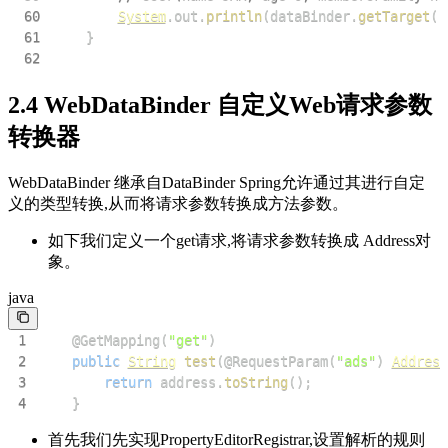
60
System
.
out
.
println
(
dataBinder
.
getTarget
(
)
61
}
62
2.4 WebDataBinder 自定义Web请求参数
转换器
WebDataBinder 继承自DataBinder Spring允许通过其进行自定
义的类型转换,从而将请求参数转换成方法参数。
如下我们定义一个get请求,将请求参数转换成 Address对
象。
java
1
@GetMapping
(
"get"
)
2
public
String
test
(
@RequestParam
(
"ads"
)
Address
3
return
 address
.
toString
(
)
;
4
}
首先我们先实现PropertyEditorRegistrar,设置解析的规则