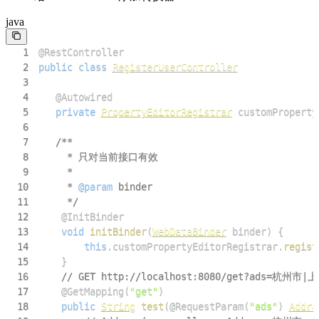
java
1
@RestController
2
public
class
RegisterUserController
3
4
@Autowired
5
private
PropertyEditorRegistrar
 customProperty
6
7
8
9
10
     * 
@param
binder
11
     */
12
@InitBinder
13
void
initBinder
(
WebDataBinder
 binder
)
{
14
this
.
customPropertyEditorRegistrar
.
regist
15
}
16
// GET http://localhost:8080/get?ads=杭州市|
17
@GetMapping
(
"get"
)
18
public
String
test
(
@RequestParam
(
"ads"
)
Addre