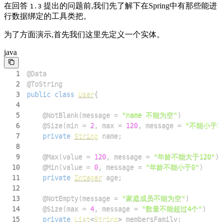
在回答
提出的问题前,我们先了解下在Spring中有那些能进
1.3
行数据绑定的工具类把。
为了方面演示,首先我们这里先定义一个实体。
java
1
@Data
2
@ToString
3
public
class
User
{
4
5
@NotBlank
(
message 
=
"name 不能为空"
)
6
@Size
(
min 
=
2
,
 max 
=
120
,
 message 
=
"不能小于2
7
private
String
 name
;
8
9
@Max
(
value 
=
120
,
 message 
=
"年龄不能大于120"
)
10
@Min
(
value 
=
0
,
 message 
=
"年龄不能小于0"
)
11
private
Integer
 age
;
12
13
@NotEmpty
(
message 
=
"家庭成员不能为空"
)
14
@Size
(
max 
=
4
,
 message 
=
"数量不能超过4个"
)
15
private
List
<
String
>
 membersFamily
;