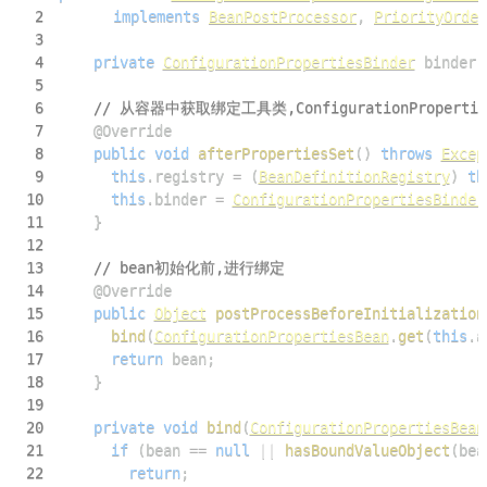
2
implements
BeanPostProcessor
,
PriorityOrder
3
4
private
ConfigurationPropertiesBinder
 binder
;
5
6
// 从容器中获取绑定工具类,ConfigurationProperties
7
@Override
8
public
void
afterPropertiesSet
(
)
throws
Excep
9
this
.
registry 
=
(
BeanDefinitionRegistry
)
th
10
this
.
binder 
=
ConfigurationPropertiesBinder
11
}
12
13
// bean初始化前,进行绑定
14
@Override
15
public
Object
postProcessBeforeInitialization
16
bind
(
ConfigurationPropertiesBean
.
get
(
this
.
a
17
return
 bean
;
18
}
19
20
private
void
bind
(
ConfigurationPropertiesBean
21
if
(
bean 
==
null
||
hasBoundValueObject
(
bea
22
return
;