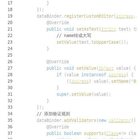
17
}
18
}
)
;
19
        dataBinder
.
registerCustomEditor
(
Address
.
c
20
@Override
21
public
void
setAsText
(
String
 text
)
th
22
// name转成大写
23
setValue
(
text
.
toUpperCase
(
)
)
;
24
}
25
26
@Override
27
public
void
setValue
(
Object
 value
)
{
28
if
(
value 
instanceof
Address
)
{
29
(
(
Address
)
 value
)
.
setName
(
"Be
30
}
31
super
.
setValue
(
value
)
;
32
}
33
}
)
;
34
// 添加验证规则
35
        dataBinder
.
addValidators
(
new
Validator
(
)
36
@Override
37
public
boolean
supports
(
Class
<
?
>
 claz