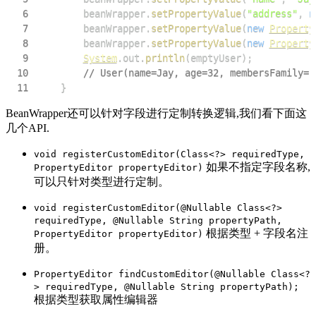
6
        beanWrapper
.
setPropertyValue
(
"address"
,
n
7
        beanWrapper
.
setPropertyValue
(
new
Property
8
        beanWrapper
.
setPropertyValue
(
new
Property
9
System
.
out
.
println
(
emptyUser
)
;
10
// User(name=Jay, age=32, membersFamily
11
}
BeanWrapper还可以针对字段进行定制转换逻辑,我们看下面这
几个API.
void registerCustomEditor(Class<?> requiredType,
如果不指定字段名称,
PropertyEditor propertyEditor)
可以只针对类型进行定制。
void registerCustomEditor(@Nullable Class<?>
requiredType, @Nullable String propertyPath,
根据类型 + 字段名注
PropertyEditor propertyEditor)
册。
PropertyEditor findCustomEditor(@Nullable Class<?
> requiredType, @Nullable String propertyPath);
根据类型获取属性编辑器