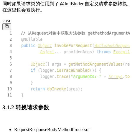
同时如果请求类的使用到了 @InitBinder 自定义请求参数转换,
在这里也会被执行。
java
1
// 从Request对象中获取方法参数 getMethodArgumentVa
2
@Nullable
3
public
Object
invokeForRequest
(
NativeWebRequest
4
Object
.
.
.
 providedArgs
)
throws
Exceptio
5
6
Object
[
]
 args 
=
getMethodArgumentValues
(
req
7
if
(
logger
.
isTraceEnabled
(
)
)
{
8
			logger
.
trace
(
"Arguments: "
+
Arrays
.
toS
9
}
10
return
doInvoke
(
args
)
;
11
}
3.1.2 转换请求参数
RequestResponseBodyMethodProcessor