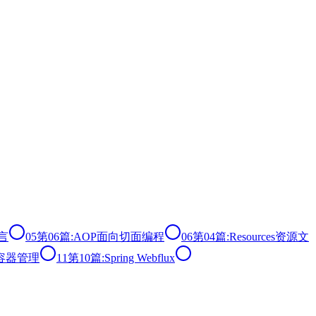
言
05
第06篇:AOP面向切面编程
06
第04篇:Resources资源文
ng容器管理
11
第10篇:Spring Webflux