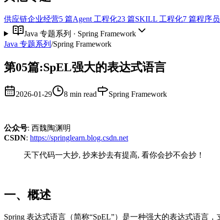
供应链企业经营
5
篇
Agent 工程化
23
篇
SKILL 工程化
7
篇
程序员
Java 专题系列
·
Spring Framework
Java 专题系列
/
Spring Framework
第05篇:SpEL强大的表达式语言
2026-01-29
8 min read
Spring Framework
公众号
: 西魏陶渊明
CSDN
:
https://springlearn.blog.csdn.net
天下代码一大抄, 抄来抄去有提高, 看你会抄不会抄！
一、概述
Spring 表达式语言（简称“SpEL”）是一种强大的表达式