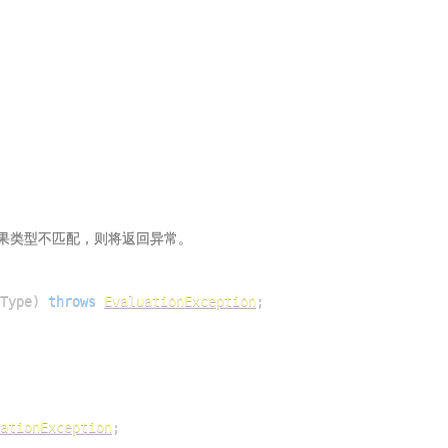
Type
)
throws
EvaluationException
;
ationException
;