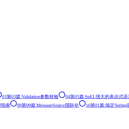
03
第03篇:Validation参数校验
04
第05篇:SpEL强大的表达式语
使用指南
09
第09篇:MessageSource国际化
10
第01篇:搞定Spri