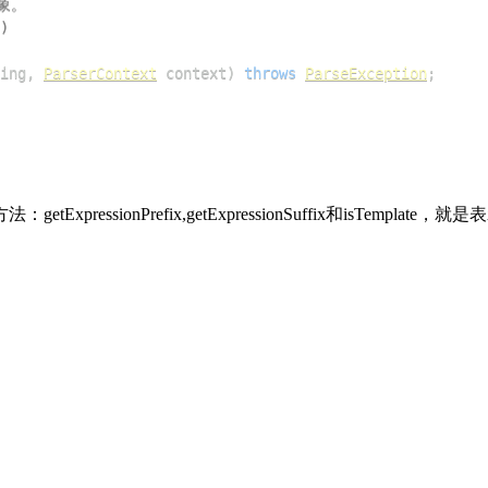
ing
,
ParserContext
 context
)
throws
ParseException
;
pressionPrefix,getExpressionSuffix和isT