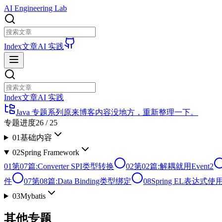
AI Engineering Lab
Index
文章
AI 实践
Index
文章
AI 实践
Java 专题系列
原来博客内容没地方，重新整理一下。
专题进度
26
/
25
01
基础内容
02
Spring Framework
01
第07篇:Converter SPI类型转换
02
第02篇:解耦就用Event2
件
07
第08篇:Data Binding类型绑定
08
Spring EL表达式
03
Mybatis
其他专题