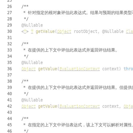
26
27
28
	 */
29
@Nullable
30
<
T
>
T
getValue
(
Object
 rootObject
,
@Nullable
Cla
31
32
33
34
	 */
35
@Nullable
36
Object
getValue
(
EvaluationContext
 context
)
thro
37
38
39
40
	 */
41
@Nullable
42
Object
getValue
(
EvaluationContext
 context
,
Obje
43
44
45
46
	 */