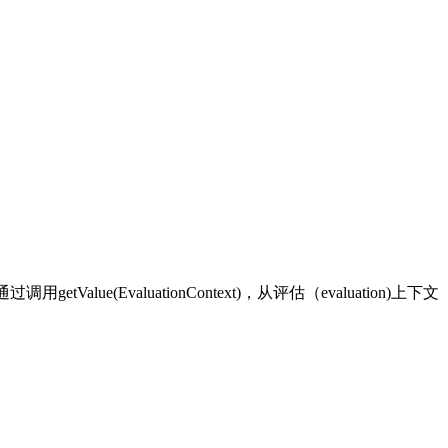
lue(EvaluationContext)，从评估（evaluation)上下文