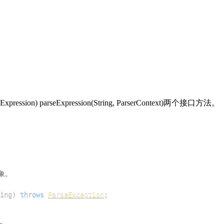
ression) parseExpression(String, ParserContext)两个接口方法。
ing
)
throws
ParseException
;