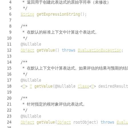
4
5
	 */
6
String
getExpressionString
(
)
;
7
8
9
10
	 */
11
@Nullable
12
Object
getValue
(
)
throws
EvaluationException
;
13
14
15
16
	 */
17
@Nullable
18
<
T
>
T
getValue
(
@Nullable
Class
<
T
>
 desiredResult
19
20
21
22
	 */
23
@Nullable
24
Object
getValue
(
Object
 rootObject
)
throws
Evalu
25