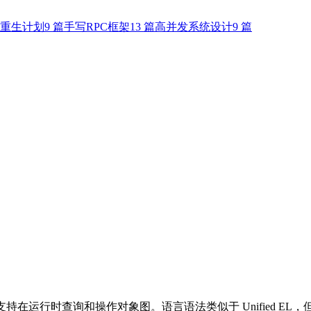
重生计划
9
篇
手写RPC框架
13
篇
高并发系统设计
9
篇
语言，支持在运行时查询和操作对象图。语言语法类似于 Unified