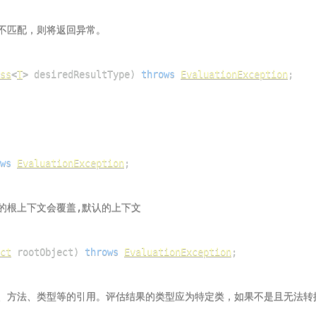
ss
<
T
>
 desiredResultType
)
throws
EvaluationException
;
ws
EvaluationException
;
ct
 rootObject
)
throws
EvaluationException
;