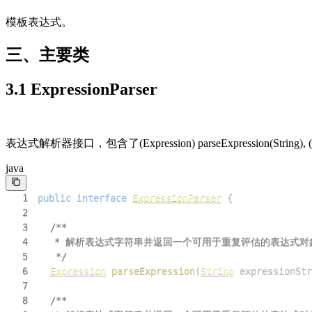
模板表达式。
三、主要类
3.1 ExpressionParser
表达式解析器接口，包含了(Expression) parseExpression(String), (Exp
java
1
public
interface
ExpressionParser
{
2
3
4
5
	 */
6
Expression
parseExpression
(
String
 expressionStr
7
8