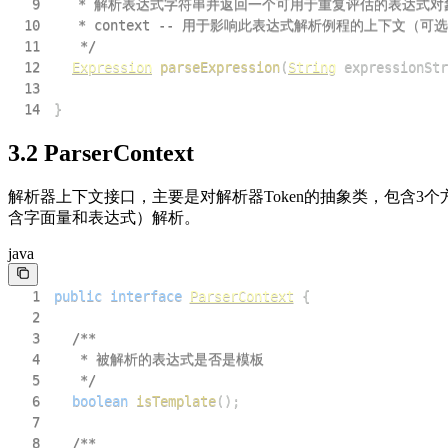
9
10
11
	 */
12
Expression
parseExpression
(
String
 expressionStr
13
14
}
3.2 ParserContext
解析器上下文接口，主要是对解析器Token的抽象类，包含3个方法：getEx
含字面量和表达式）解析。
java
1
public
interface
ParserContext
{
2
3
4
5
	 */
6
boolean
isTemplate
(
)
;
7
8