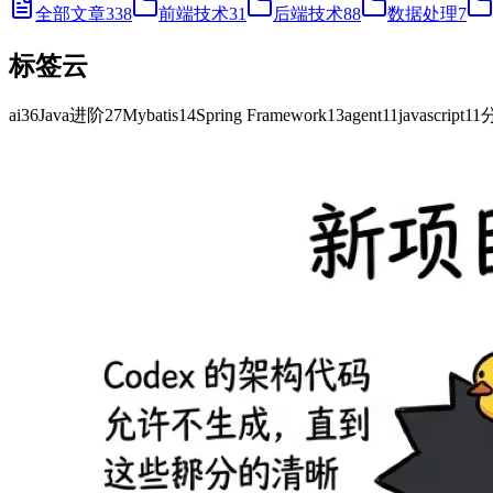
全部文章
338
前端技术
31
后端技术
88
数据处理
7
标签云
ai
36
Java进阶
27
Mybatis
14
Spring Framework
13
agent
11
javascript
11