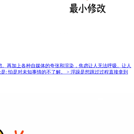
越焦虑。再加上各种自媒体的夸张和渲染，焦虑让人无法呼吸。让人
: 怕是对未知事情的不了解。 > 浮躁是想跳过过程直接拿到